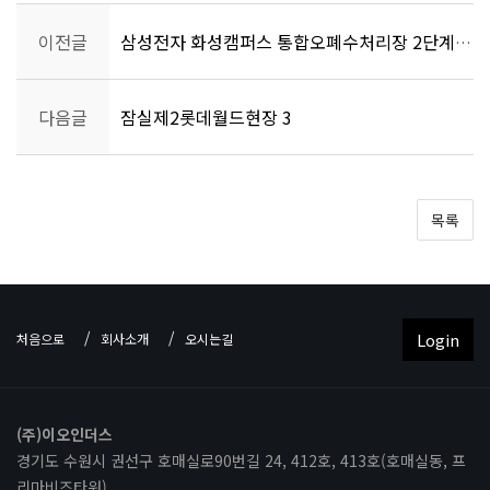
이전글
삼성전자 화성캠퍼스 통합오폐수처리장 2단계현장
다음글
잠실제2롯데월드현장 3
목록
Login
처음으로
회사소개
오시는길
(주)이오인더스
경기도 수원시 권선구 호매실로90번길 24, 412호, 413호(호매실동, 프
리마비즈타워)